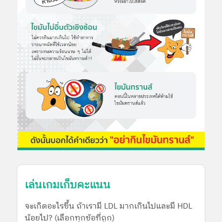
เล่นเกมเก็บคะแนน
จะเกิดอะไรขึ้น ถ้าเรามี LDL มากเกินไปและมี HDL
น้อยไป? (เลือกทุกข้อที่ถูก)