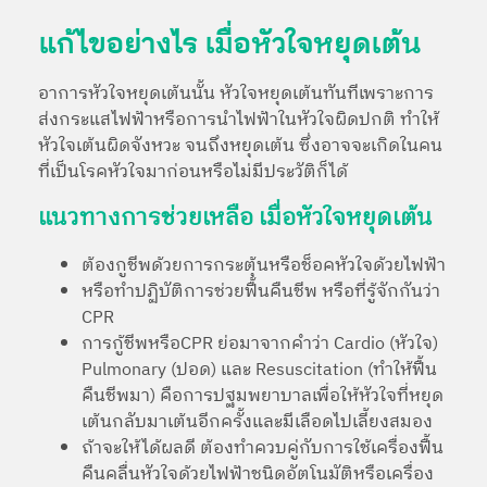
แก้ไขอย่างไร เมื่อหัวใจหยุดเต้น
อาการหัวใจหยุดเต้นนั้น หัวใจหยุดเต้นทันทีเพราะการ
ส่งกระแสไฟฟ้าหรือการนำไฟฟ้าในหัวใจผิดปกติ ทำให้
หัวใจเต้นผิดจังหวะ จนถึงหยุดเต้น ซึ่งอาจจะเกิดในคน
ที่เป็นโรคหัวใจมาก่อนหรือไม่มีประวัติก็ได้
แนวทางการช่วยเหลือ เมื่อหัวใจหยุดเต้น
ต้องกูชีพด้วยการกระตุ้นหรือช็อคหัวใจด้วยไฟฟ้า
หรือทำปฏิบัติการช่วยฟื้นคืนชีพ หรือที่รู้จักกันว่า
CPR
การกู้ชีพหรือCPR ย่อมาจากคำว่า Cardio (หัวใจ)
Pulmonary (ปอด) และ Resuscitation (ทำให้ฟื้น
คืนชีพมา) คือการปฐมพยาบาลเพื่อให้หัวใจที่หยุด
เต้นกลับมาเต้นอีกครั้งและมีเลือดไปเลี้ยงสมอง
ถ้าจะให้ได้ผลดี ต้องทำควบคู่กับการใช้เครื่องฟื้น
คืนคลื่นหัวใจด้วยไฟฟ้าชนิดอัตโนมัติหรือเครื่อง