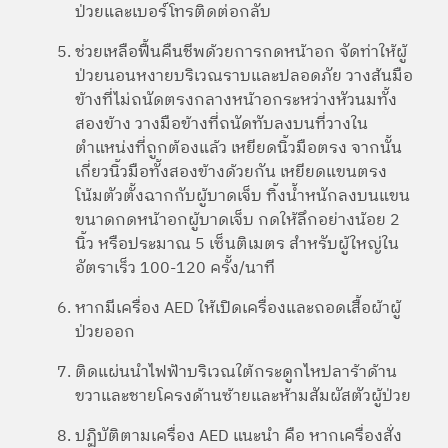
ป่วยและเบอร์โทรติดต่อกลับ
ช่วยเหลือฟื้นคืนชีพด้วยการกดหน้าอก จัดท่าให้ผู้
ป่วยนอนหงายบริเวณราบและปลอดภัย วางส้นมือ
ข้างที่ไม่ถนัดตรงกลางหน้าอกระหว่างหัวนมทั้ง
สองข้าง วางมือข้างที่ถนัดทับลงบนที่วางใน
ตำแหน่งที่ถูกต้องแล้ว เหยียดนิ้วมือตรง จากนั้น
เกี่ยวนิ้วมือทั้งสองข้างด้วยกัน เหยียดแขนตรง
โน้มตัวตั้งฉากกับผู้บาดเจ็บ ทิ้งน้ำหนักลงบนแขน
ขนาดกดหน้าอกผู้บาดเจ็บ กดให้ลึกอย่างน้อย 2
นิ้ว หรือประมาณ 5 เซ็นติเมตร สำหรับผู้ใหญ่ใน
อัตราเร็ว 100-120 ครั้ง/นาที
หากมีเครื่อง AED ให้เปิดเครื่องและถอดเสื้อผ้าผู้
ป่วยออก
ติดแผ่นนำไฟฟ้าบริเวณใต้กระดูกไหปลาร้าด้าน
ขวาและชายโครงด้านซ้ายและห้ามสัมผัสตัวผู้ป่วย
ปฏิบัติตามเครื่อง AED แนะนำ คือ หากเครื่องสั่ง