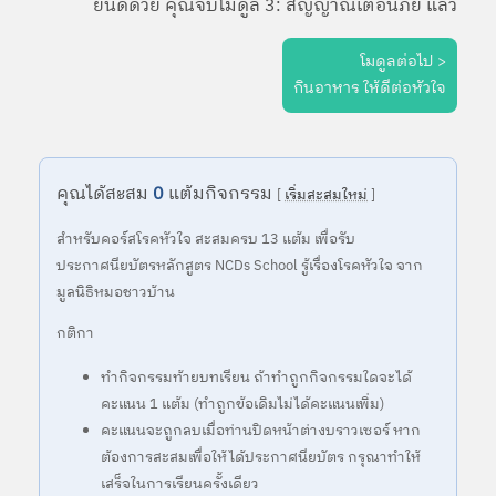
ยินดีด้วย คุณจบโมดูล 3: สัญญาณเตือนภัย แล้ว
โมดูลต่อไป >
กินอาหาร ให้ดีต่อหัวใจ
คุณได้สะสม
0
แต้มกิจกรรม
[
เริ่มสะสมใหม่
]
สำหรับคอร์สโรคหัวใจ สะสมครบ 13 แต้ม เพื่อรับ
ประกาศนียบัตรหลักสูตร NCDs School รู้เรื่องโรคหัวใจ จาก
มูลนิธิหมอชาวบ้าน
กติกา
ทำกิจกรรมท้ายบทเรียน ถ้าทำถูกกิจกรรมใดจะได้
คะแนน 1 แต้ม (ทำถูกข้อเดิมไม่ได้คะแนนเพิ่ม)
คะแนนจะถูกลบเมื่อท่านปิดหน้าต่างบราวเซอร์ หาก
ต้องการสะสมเพื่อให้ได้ประกาศนียบัตร กรุณาทำให้
เสร็จในการเรียนครั้งเดียว